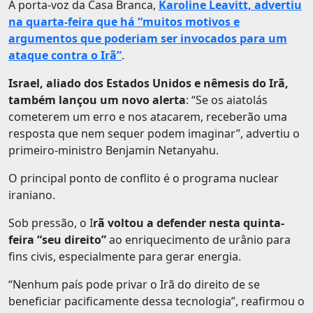
A porta-voz da Casa Branca,
Karoline Leavitt, advertiu
na quarta-feira que há “muitos motivos e
argumentos que poderiam ser invocados para um
ataque contra o Irã”
.
Israel, aliado dos Estados Unidos e nêmesis do Irã,
também lançou um novo alerta
: “Se os aiatolás
cometerem um erro e nos atacarem, receberão uma
resposta que nem sequer podem imaginar”, advertiu o
primeiro-ministro Benjamin Netanyahu.
O principal ponto de conflito é o programa nuclear
iraniano.
Sob pressão, o I
rã voltou a defender nesta quinta-
feira “seu direito”
ao enriquecimento de urânio para
fins civis, especialmente para gerar energia.
“Nenhum país pode privar o Irã do direito de se
beneficiar pacificamente dessa tecnologia”, reafirmou o