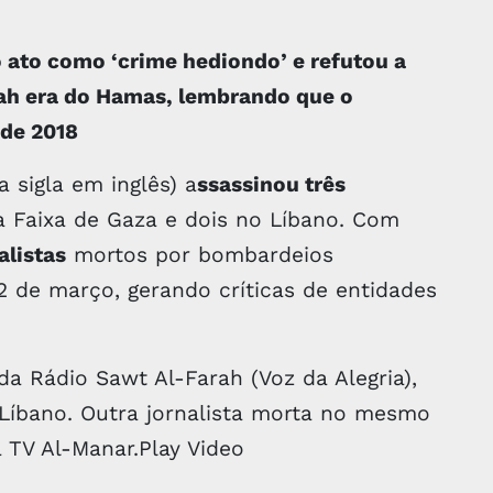
o ato como ‘crime hediondo’ e refutou a
 era do Hamas, lembrando que o
sde 2018
na sigla em inglês) a
ssassinou três
a Faixa de Gaza e dois no Líbano. Com
alistas
mortos por bombardeios
2 de março, gerando críticas de entidades
 da Rádio Sawt Al-Farah (Voz da Alegria),
 Líbano. Outra jornalista morta no mesmo
a TV Al-Manar.Play Video