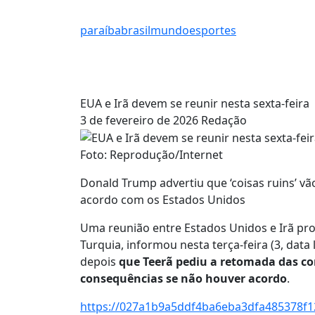
paraíba
brasil
mundo
esportes
EUA e Irã devem se reunir nesta sexta-feira
3 de fevereiro de 2026
Redação
Foto: Reprodução/Internet
Donald Trump advertiu que ‘coisas ruins’ vã
acordo com os Estados Unidos
Uma reunião entre Estados Unidos e Irã pro
Turquia, informou nesta terça-feira (3, data 
depois
que Teerã pediu a retomada das co
consequências se não houver acordo
.
https://027a1b9a5ddf4ba6eba3dfa485378f12