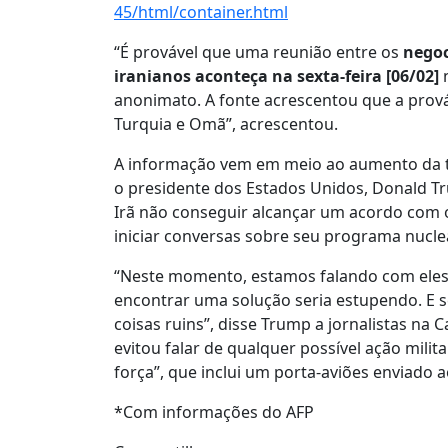
45/html/container.html
“É provável que uma reunião entre os
negoc
iranianos aconteça na sexta-feira [06/02]
n
anonimato. A fonte acrescentou que a prováv
Turquia e Omã”, acrescentou.
A informação vem em meio ao aumento da ten
o presidente dos Estados Unidos, Donald Tru
Irã não conseguir alcançar um acordo com 
iniciar conversas sobre seu programa nucl
“Neste momento, estamos falando com eles,
encontrar uma solução seria estupendo. E s
coisas ruins”, disse Trump a jornalistas na
evitou falar de qualquer possível ação mili
força”, que inclui um porta-aviões enviado 
*Com informações do AFP