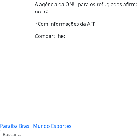
A agência da ONU para os refugiados afirm
no Irã.
*Com informações da AFP
Compartilhe:
Paraíba
Brasil
Mundo
Esportes
Buscar por: