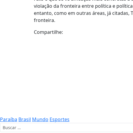
violação da fronteira entre política e polít
entanto, como em outras áreas, já citada
fronteira.
Compartilhe:
Paraíba
Brasil
Mundo
Esportes
Buscar por: