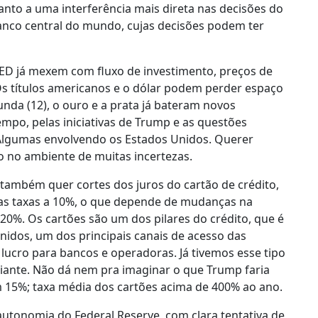
uanto a uma interferência mais direta nas decisões do
banco central do mundo, cujas decisões podem ter
FED já mexem com fluxo de investimento, preços de
 Os títulos americanos e o dólar podem perder espaço
da (12), o ouro e a prata já bateram novos
mpo, pelas iniciativas de Trump e as questões
 Algumas envolvendo os Estados Unidos. Querer
o no ambiente de muitas incertezas.
 também quer cortes dos juros do cartão de crédito,
 as taxas a 10%, o que depende de mudanças na
 20%. Os cartões são um dos pilares do crédito, que é
idos, um dos principais canais de acesso das
lucro para bancos e operadoras. Já tivemos esse tipo
diante. Não dá nem pra imaginar o que Trump faria
 em 15%; taxa média dos cartões acima de 400% ao ano.
autonomia do Federal Reserve, com clara tentativa de