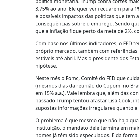
política monetária. Trump cobra cortes maio
3,75% ao ano. Ele quer ver recuarem para 1
e possíveis impactos das políticas que tem 
consequências sobre o emprego. Sendo que 
que a inflação fique perto da meta de 2%, 
Com base nos últimos indicadores, o FED te
próprio mercado, também com referências té
estáveis até abril. Mas o presidente dos Es
hipótese.
Neste mês o Fomc, Comitê do FED que cuida d
(mesmos dias da reunião do Copom, no Bras
em 15% a.a.). Vale lembra que, além das con
passado Trump tentou afastar Lisa Cook, in
supostas informações irregulares quanto a 
O problema é que mesmo que não haja qualq
instituição, o mandato dele termina em maio
nomes já têm sido especulados. E da forma