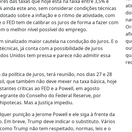
res das taxas que hoje está na faixa entre 3,5% e
% ainda este ano, sem considerar condições técnicas
adotado sobre a inflação e o ritmo de atividade, com
o FED tem de calibrar os juros de forma a fazer com
com o melhor nível possível do emprego.
m sinalizado maior cautela na condução do juros. E o
cnicas, já conta com a possibilidade de juros
tados Unidos tem pressa e parece não admitir essa
a política de juros, terá reunião, nos dias 27 e 28
il, que também não deve mexer na taxa básica, hoje
stantes críticas ao FED e a Powell, em agosto
tegrante do Conselho do Federal Reserve, por
hipotecas. Mas a Justiça impediu.
uer punição a Jerome Powell e ele siga à frente da
. Em breve, Trump deve indicar o substituto. Vários
 como Trump não tem respeitado, normas, leis e o