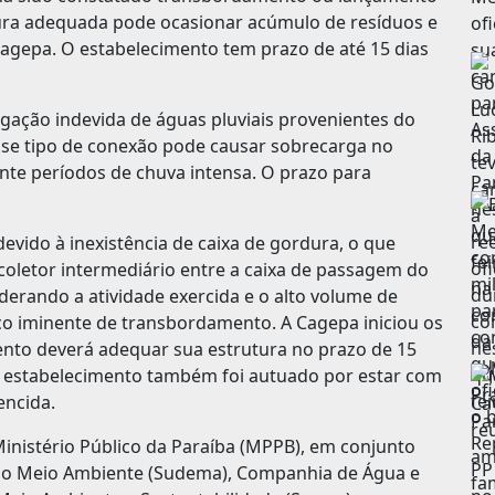
utura adequada pode ocasionar acúmulo de resíduos e
agepa. O estabelecimento tem prazo de até 15 dias
igação indevida de águas pluviais provenientes do
sse tipo de conexão pode causar sobrecarga no
te períodos de chuva intensa. O prazo para
devido à inexistência de caixa de gordura, o que
coletor intermediário entre a caixa de passagem do
erando a atividade exercida e o alto volume de
co iminente de transbordamento. A Cagepa iniciou os
ento deverá adequar sua estrutura no prazo de 15
 o estabelecimento também foi autuado por estar com
encida.
Ministério Público da Paraíba (MPPB), em conjunto
do Meio Ambiente (Sudema), Companhia de Água e