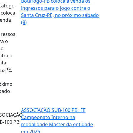
Botafogo-PB coloca à venda os
ingressos para o jogo contra o
Santa Cruz-PE, no próximo sábado
(8)
ASSOCIAÇÃO SUB-100 PB: III
Campeonato Interno na
modalidade Master da entidade
em 2026