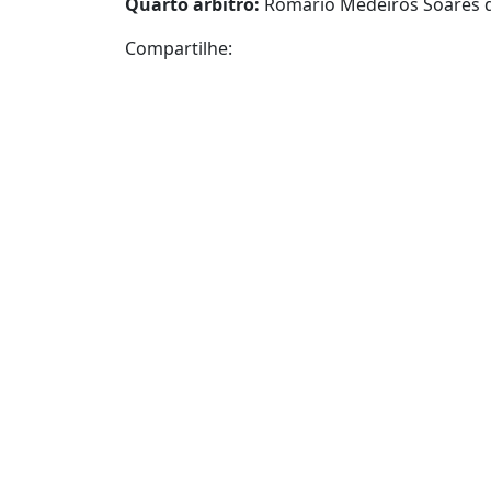
Quarto árbitro:
Romário Medeiros Soares d
Compartilhe: