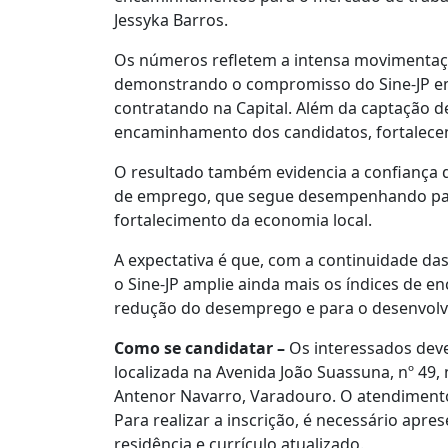
Jessyka Barros.
Os números refletem a intensa movimentaç
demonstrando o compromisso do Sine-JP em
contratando na Capital. Além da captação d
encaminhamento dos candidatos, fortalece
O resultado também evidencia a confiança d
de emprego, que segue desempenhando pap
fortalecimento da economia local.
A expectativa é que, com a continuidade da
o Sine-JP amplie ainda mais os índices de 
redução do desemprego e para o desenvolv
Como se candidatar –
Os interessados dev
localizada na Avenida João Suassuna, nº 49,
Antenor Navarro, Varadouro. O atendimento 
Para realizar a inscrição, é necessário apre
residência e currículo atualizado.