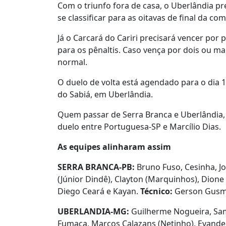
Com o triunfo fora de casa, o Uberlândia 
se classificar para as oitavas de final da co
Já o Carcará do Cariri precisará vencer por
para os pênaltis. Caso vença por dois ou mai
normal.
O duelo de volta está agendado para o dia 1
do Sabiá, em Uberlândia.
Quem passar de Serra Branca e Uberlândia, 
duelo entre Portuguesa-SP e Marcílio Dias.
As equipes alinharam assim
SERRA BRANCA-PB:
Bruno Fuso, Cesinha, Jo
(Júnior Dindê), Clayton (Marquinhos), Dione
Diego Ceará e Kayan.
Técnico:
Gerson Gusm
UBERLANDIA-MG:
Guilherme Nogueira, Sam
Fumaça, Marcos Calazans (Netinho), Evander