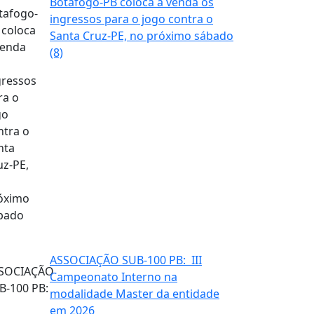
Botafogo-PB coloca à venda os
ingressos para o jogo contra o
Santa Cruz-PE, no próximo sábado
(8)
ASSOCIAÇÃO SUB-100 PB: III
Campeonato Interno na
modalidade Master da entidade
em 2026