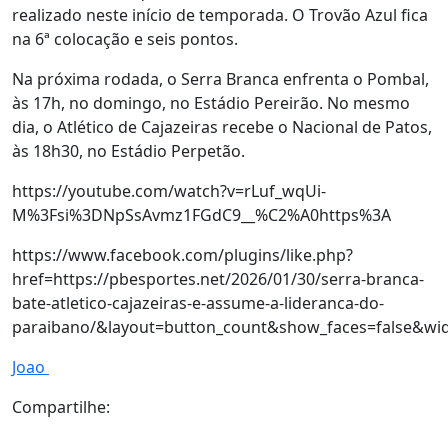
realizado neste início de temporada. O Trovão Azul fica
na 6ª colocação e seis pontos.
Na próxima rodada, o Serra Branca enfrenta o Pombal,
às 17h, no domingo, no Estádio Pereirão. No mesmo
dia, o Atlético de Cajazeiras recebe o Nacional de Patos,
às 18h30, no Estádio Perpetão.
https://youtube.com/watch?v=rLuf_wqUi-
M%3Fsi%3DNpSsAvmz1FGdC9__%C2%A0https%3A
https://www.facebook.com/plugins/like.php?
href=https://pbesportes.net/2026/01/30/serra-branca-
bate-atletico-cajazeiras-e-assume-a-lideranca-do-
paraibano/&layout=button_count&show_faces=false&wid
Joao
Compartilhe: