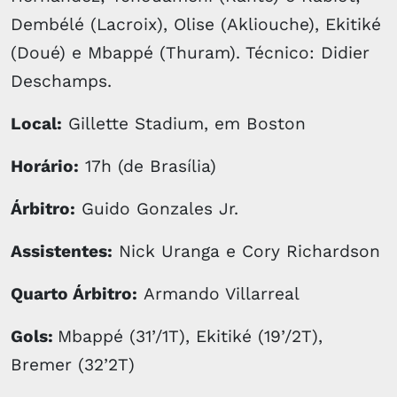
Dembélé (Lacroix), Olise (Akliouche), Ekitiké
(Doué) e Mbappé (Thuram). Técnico: Didier
Deschamps.
Local:
Gillette Stadium, em Boston
Horário:
17h (de Brasília)
Árbitro:
Guido Gonzales Jr.
Assistentes:
Nick Uranga e Cory Richardson
Quarto Árbitro:
Armando Villarreal
Gols:
Mbappé (31’/1T), Ekitiké (19’/2T),
Bremer (32’2T)