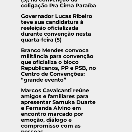
coligação Pra Cima Paraíba
Governador Lucas Ribeiro
teve sua candidatura à
reeleição oficializada
durante convenção nesta
quarta-feira (5)
Branco Mendes convoca
militância para convenção
que oficializa o bloco
Republicanos, PP e PSB, no
Centro de Convenções:
“grande evento”
Marcos Cavalcanti reúne
amigos e familiares para
apresentar Samuka Duarte
e Fernanda Alvino em
encontro marcado por
emoção, diálogo e
compromisso com as
pessoas