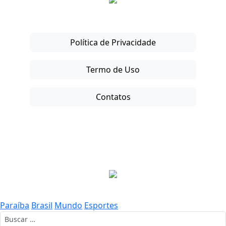
Política de Privacidade
Termo de Uso
Contatos
Copyright © 2025-26. Direitos Reservados.
Paraíba
Brasil
Mundo
Esportes
Buscar por: