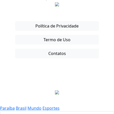
Política de Privacidade
Termo de Uso
Contatos
Copyright © 2025-26. Direitos Reservados.
Paraíba
Brasil
Mundo
Esportes
Buscar por: