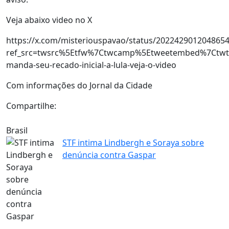
Veja abaixo video no X
https://x.com/misteriouspavao/status/202242901204865
ref_src=twsrc%5Etfw%7Ctwcamp%5Etweetembed%7Ctwte
manda-seu-recado-inicial-a-lula-veja-o-video
Com informações do Jornal da Cidade
Compartilhe:
Brasil
STF intima Lindbergh e Soraya sobre
denúncia contra Gaspar