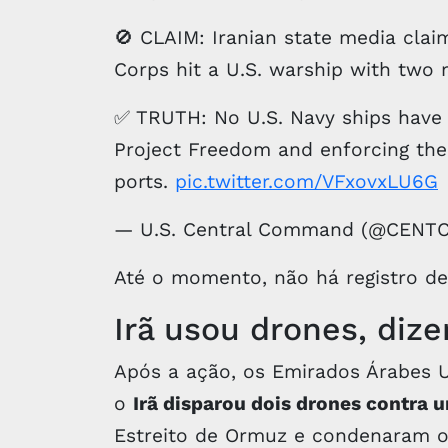
🚫 CLAIM: Iranian state media clai
Corps hit a U.S. warship with two m
✅ TRUTH: No U.S. Navy ships have b
Project Freedom and enforcing the
ports.
pic.twitter.com/VFxovxLU6G
— U.S. Central Command (@CENT
Até o momento, não há registro de
Irã usou drones, diz
Após a ação, os Emirados Árabes 
o
Irã disparou dois drones contra 
Estreito de Ormuz e condenaram o