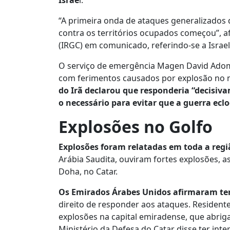
Israe
l.
“A primeira onda de ataques generalizados d
contra os territórios ocupados começou”, a
(IRGC) em comunicado, referindo-se a Israel
O serviço de emergência Magen David Adom
com ferimentos causados por explosão no n
do Irã declarou que responderia “decisiv
o necessário para evitar que a guerra eclo
Explosões no Golfo
Explosões foram relatadas em toda a regi
Arábia Saudita, ouviram fortes explosões, 
Doha, no Catar.
Os Emirados Árabes Unidos afirmaram ter
direito de responder aos ataques. Resident
explosões na capital emiradense, que abri
Ministério da Defesa do Catar disse ter int