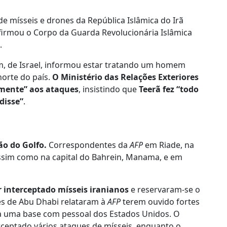
e mísseis e drones da República Islâmica do Irã
firmou o Corpo da Guarda Revolucionária Islâmica
.
, de Israel, informou estar tratando um homem
orte do país.
O Ministério das Relações Exteriores
amente” aos ataques
, insistindo que
Teerã fez “todo
disse”
.
ão do Golfo.
Correspondentes da
AFP
em Riade, na
assim como na capital do Bahrein, Manama, e em
 interceptado mísseis iranianos
e reservaram-se o
es de Abu Dhabi relataram à
AFP
terem ouvido fortes
ga uma base com pessoal dos Estados Unidos. O
erceptado vários ataques de mísseis, enquanto o