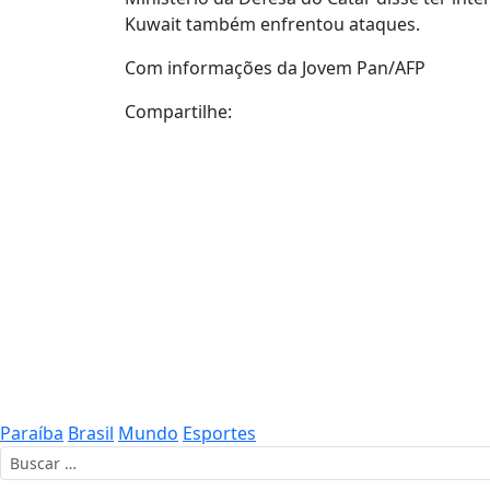
Kuwait também enfrentou ataques.
Com informações da Jovem Pan/AFP
Compartilhe:
Paraíba
Brasil
Mundo
Esportes
Buscar por: