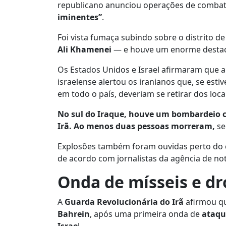
republicano anunciou operações de combat
iminentes”
.
Foi vista fumaça subindo sobre o distrito d
Ali Khamenei
— e houve um enorme destaca
Os Estados Unidos e Israel afirmaram que a 
israelense alertou os iranianos que, se esti
em todo o país, deveriam se retirar dos loca
No sul do Iraque, houve um bombardeio c
Irã. Ao menos duas pessoas morreram,
se
Explosões também foram ouvidas perto do c
de acordo com jornalistas da agência de no
Onda de mísseis e d
A
Guarda Revolucionária do Irã
afirmou q
Bahrein
, após uma primeira onda de
ataqu