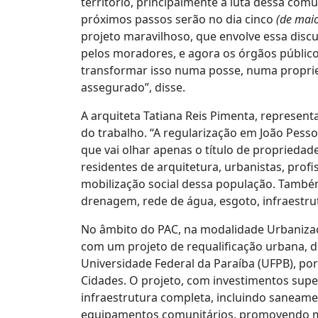
território, principalmente a luta dessa comu
próximos passos serão no dia cinco
(de mai
projeto maravilhoso, que envolve essa discu
pelos moradores, e agora os órgãos públicos
transformar isso numa posse, numa proprie
assegurado”, disse.
A arquiteta Tatiana Reis Pimenta, represen
do trabalho. “A regularização em João Pesso
que vai olhar apenas o título de proprieda
residentes de arquitetura, urbanistas, prof
mobilização social dessa população. Também
drenagem, rede de água, esgoto, infraestrut
No âmbito do PAC, na modalidade Urbaniza
com um projeto de requalificação urbana, d
Universidade Federal da Paraíba (UFPB), por
Cidades. O projeto, com investimentos supe
infraestrutura completa, incluindo saneam
equipamentos comunitários, promovendo me