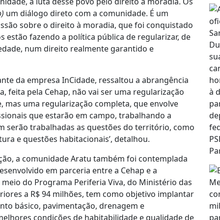
nidade, a luta desse povo pelo direito à moradia. Os
o)
um diálogo direto com a comunidade. É um
ssão sobre o direito à moradia, que foi conquistado
 estão fazendo a política pública de regularizar, de
dade, num direito realmente garantido e
tante da empresa InCidade, ressaltou a abrangência
a, feita pela Cehap, não vai ser uma regularização
de, mas uma regularização completa, que envolve
issionais que estarão em campo, trabalhando a
 serão trabalhadas as questões do território, como
ura e questões habitacionais’, detalhou.
ção, a comunidade Aratu também foi contemplada
esenvolvido em parceria entre a Cehap e a
 meio do Programa Periferia Viva, do Ministério das
riores a R$ 94 milhões, tem como objetivo implantar
ento básico, pavimentação, drenagem e
lhores condições de habitabilidade e qualidade de