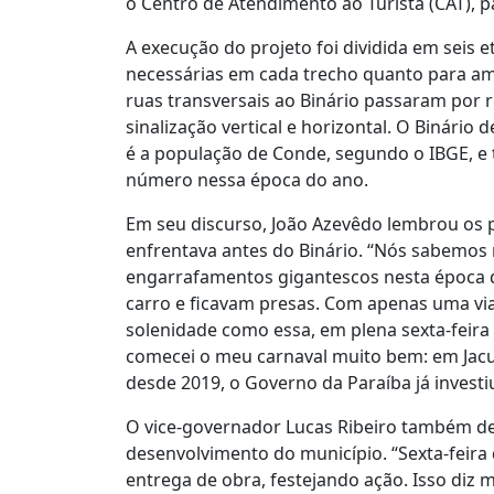
o Centro de Atendimento ao Turista (CAT), p
A execução do projeto foi dividida em seis 
necessárias em cada trecho quanto para amp
ruas transversais ao Binário passaram por 
sinalização vertical e horizontal. O Binário
é a população de Conde, segundo o IBGE, e
número nessa época do ano.
Em seu discurso, João Azevêdo lembrou os 
enfrentava antes do Binário. “Nós sabemos
engarrafamentos gigantescos nesta época 
carro e ficavam presas. Com apenas uma vi
solenidade como essa, em plena sexta-feira
comecei o meu carnaval muito bem: em Jacu
desde 2019, o Governo da Paraíba já inves
O vice-governador Lucas Ribeiro também de
desenvolvimento do município. “Sexta-feira 
entrega de obra, festejando ação. Isso di