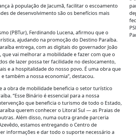
nça à população de Jacumã, facilitar o escoamento
ades de desenvolvimento são os benefícios mais
smo (PBTur), Ferdinando Lucena, afirmou que o
urística, ajudando na promoção do Destino Paraíba.
raíba entrega, com as digitais do governador João
, que vai melhorar a mobilidade e fazer com que o
odos de lazer possa ter facilidade no deslocamento,
ais e a hospitalidade do nosso povo. É uma obra que
o e também a nossa economia”, destacou.
 a obra de mobilidade beneficia o setor turístico
íba. “Esse Binário é essencial para a nossa
ntervenção que beneficia o turismo de todo o Estado,
araíba querem conhecer o Litoral Sul — as Praias de
outras. Além disso, numa outra grande parceria
Azevêdo, estamos entregando o Centro de
cer informações e dar todo o suporte necessário a