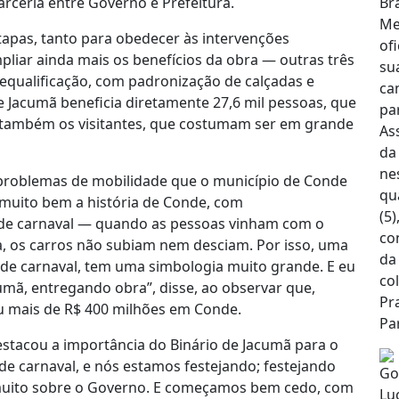
arceria entre Governo e Prefeitura.
etapas, tanto para obedecer às intervenções
liar ainda mais os benefícios da obra — outras três
requalificação, com padronização de calçadas e
 de Jacumã beneficia diretamente 27,6 mil pessoas, que
 também os visitantes, que costumam ser em grande
problemas de mobilidade que o município de Conde
 muito bem a história de Conde, com
de carnaval — quando as pessoas vinham com o
a, os carros não subiam nem desciam. Por isso, uma
 de carnaval, tem uma simbologia muito grande. E eu
mã, entregando obra”, disse, ao observar que,
tiu mais de R$ 400 milhões em Conde.
stacou a importância do Binário de Jacumã para o
de carnaval, e nós estamos festejando; festejando
z muito sobre o Governo. E começamos bem cedo, com