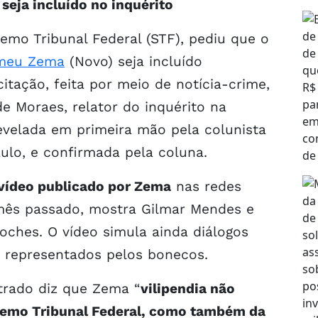
seja incluído no inquérito
remo Tribunal Federal (STF), pediu que o
meu Zema
(Novo) seja incluído
icitação, feita por meio de notícia-crime,
de Moraes, relator do inquérito na
evelada em primeira mão pela colunista
ulo, e confirmada pela coluna.
vídeo publicado por Zema
nas redes
 mês passado, mostra Gilmar Mendes e
toches. O vídeo simula ainda diálogos
o representados pelos bonecos.
rado diz que Zema “
vilipendia não
remo Tribunal Federal, como também da