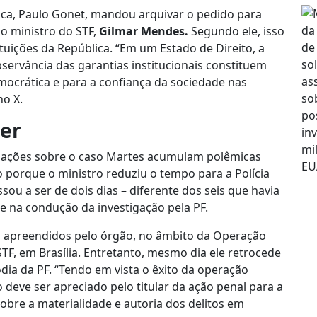
ica, Paulo Gonet, mandou arquivar o pedido para
lo ministro do STF,
Gilmar Mendes.
Segundo ele, isso
tuições da República. “Em um Estado de Direito, a
servância das garantias institucionais constituem
mocrática e para a confiança da sociedade nas
no X.
ter
igações sobre o caso Martes acumulam polêmicas
so porque o ministro reduziu o tempo para a Polícia
ssou a ser de dois dias – diferente dos seis que havia
nte na condução da investigação pela PF.
s apreendidos pelo órgão, no âmbito da Operação
, em Brasília. Entretanto, mesmo dia ele retrocede
dia da PF. “Tendo em vista o êxito da operação
o deve ser apreciado pelo titular da ação penal para a
obre a materialidade e autoria dos delitos em