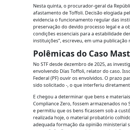
Nesta quinta, o procurador-geral da Repúbl
afastamento de Toffoli. Decisão elogiada pe
evidencia o funcionamento regular das insti
preservação do devido processo legal e a ob
condições essenciais para a estabilidade de
instituições”, escreveu, em uma publicação 
Polêmicas do Caso Mas
No STF desde dezembro de 2025, as invest
envolvendo Días Toffoli, relator do caso. Is
Federal (PF) ouvir os envolvidos. O prazo pa
sido solicitado -, o que interferiu diretame
E chegou a determinar que bens e materiai
Compliance Zero, fossem armazenados no STF
e permitiu que os bens ficassem sob a custó
realizada hoje, o material probatório colhid
adequada formação da opinião ministerial s