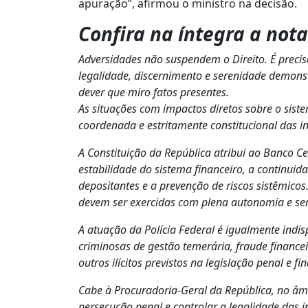
apuração”, afirmou o ministro na decisão.
Confira na íntegra a not
Adversidades não suspendem o Direito. É preci
legalidade, discernimento e serenidade demonst
dever que miro fatos presentes.
As situações com impactos diretos sobre o sist
coordenada e estritamente constitucional das in
A Constituição da República atribui ao Banco Cen
estabilidade do sistema financeiro, a continuid
depositantes e a prevenção de riscos sistêmicos.
devem ser exercidas com plena autonomia e sem
A atuação da Polícia Federal é igualmente indi
criminosas de gestão temerária, fraude finance
outros ilícitos previstos na legislação penal e fi
Cabe à Procuradoria-Geral da República, no âmb
persecução penal e controlar a legalidade das i