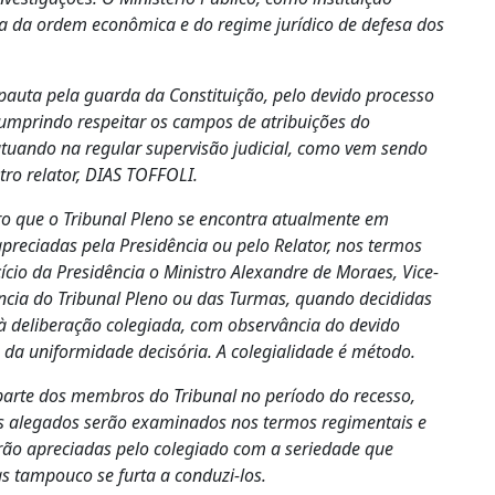
a da ordem econômica e do regime jurídico de defesa dos
e pauta pela guarda da Constituição, pelo devido processo
 cumprindo respeitar os campos de atribuições do
 atuando na regular supervisão judicial, como vem sendo
tro relator, DIAS TOFFOLI.
ro que o Tribunal Pleno se encontra atualmente em
preciadas pela Presidência ou pelo Relator, nos termos
cio da Presidência o Ministro Alexandre de Moraes, Vice-
ncia do Tribunal Pleno ou das Turmas, quando decididas
à deliberação colegiada, com observância do devido
e da uniformidade decisória. A colegialidade é método.
r parte dos membros do Tribunal no período do recesso,
des alegados serão examinados nos termos regimentais e
serão apreciadas pelo colegiado com a seriedade que
s tampouco se furta a conduzi-los.