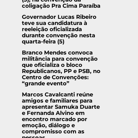
coligação Pra Cima Paraíba
Governador Lucas Ribeiro
teve sua candidatura à
reeleição oficializada
durante convenção nesta
quarta-feira (5)
Branco Mendes convoca
militância para convenção
que oficializa o bloco
Republicanos, PP e PSB, no
Centro de Convenções:
“grande evento”
Marcos Cavalcanti reúne
amigos e familiares para
apresentar Samuka Duarte
e Fernanda Alvino em
encontro marcado por
emoção, diálogo e
compromisso com as
pessoas