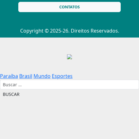
CONTATOS
Copyright © 2025-26. Direitos Reservados.
Paraíba
Brasil
Mundo
Esportes
Buscar por:
BUSCAR