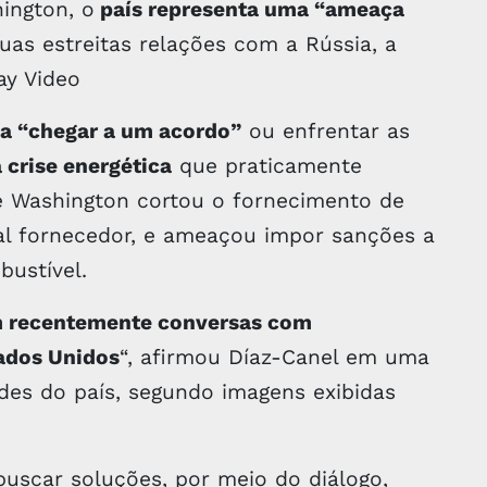
ington, o
país representa uma “ameaça
suas estreitas relações com a Rússia, a
ay Video
a “chegar a um acordo”
ou enfrentar as
 crise energética
que praticamente
e Washington cortou o fornecimento de
pal fornecedor, e ameaçou impor sanções a
ustível.
m recentemente conversas com
ados Unidos
“, afirmou Díaz-Canel em uma
ades do país, segundo imagens exibidas
buscar soluções, por meio do diálogo,