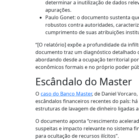
determinar a inutilização de dados rel
apurações.
Paulo Gonet: o documento sustenta que
robustos contra autoridades, caracteriz
cumprimento de suas atribuições instit
“[O relatório] expõe a profundidade da infi
documento traz um diagnóstico detalhado d
abordando desde a ocupação territorial por f
econômicos formais e no próprio poder públi
Escândalo do Master
O
caso do Banco Master
, de Daniel Vorcaro
escândalos financeiros recentes do país: há
estruturas de lavagem de dinheiro ligadas 
O documento aponta “crescimento acelerado
suspeitas e impacto relevante no sistema f
para ocultação de recursos ilícitos”.