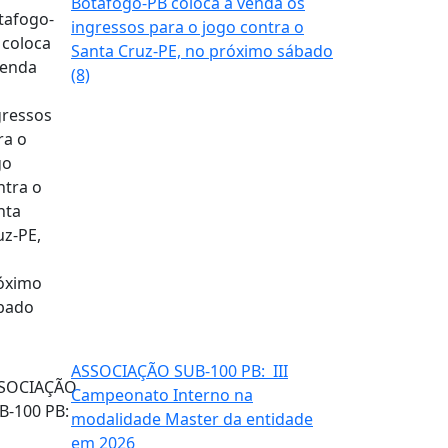
Botafogo-PB coloca à venda os
ingressos para o jogo contra o
Santa Cruz-PE, no próximo sábado
(8)
ASSOCIAÇÃO SUB-100 PB: III
Campeonato Interno na
modalidade Master da entidade
em 2026