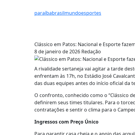
paraíba
brasil
mundo
esportes
Clássico em Patos: Nacional e Esporte fazem
8 de janeiro de 2026
Redação
A rivalidade sertaneja vai agitar a tarde de
enfrentam às 17h, no Estádio José Cavalcant
das duas equipes antes do início oficial da
O confronto, conhecido como o “Clássico de 
definirem seus times titulares. Para o torce
contratações e sentir o clima para o Campe
Ingressos com Preço Único
Para garantir casa cheia e o apoio das arqu