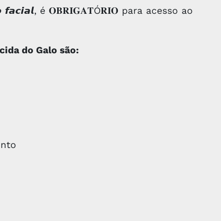
𝙛𝙖𝙘𝙞𝙖𝙡, é 𝐎𝐁𝐑𝐈𝐆𝐀𝐓Ó𝐑𝐈𝐎 para acesso ao
cida do Galo são:
ento