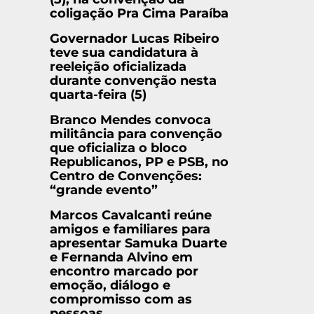
coligação Pra Cima Paraíba
Governador Lucas Ribeiro
teve sua candidatura à
reeleição oficializada
durante convenção nesta
quarta-feira (5)
Branco Mendes convoca
militância para convenção
que oficializa o bloco
Republicanos, PP e PSB, no
Centro de Convenções:
“grande evento”
Marcos Cavalcanti reúne
amigos e familiares para
apresentar Samuka Duarte
e Fernanda Alvino em
encontro marcado por
emoção, diálogo e
compromisso com as
pessoas