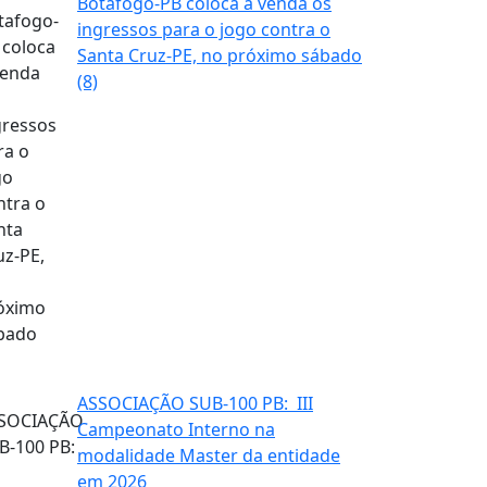
Botafogo-PB coloca à venda os
ingressos para o jogo contra o
Santa Cruz-PE, no próximo sábado
(8)
ASSOCIAÇÃO SUB-100 PB: III
Campeonato Interno na
modalidade Master da entidade
em 2026