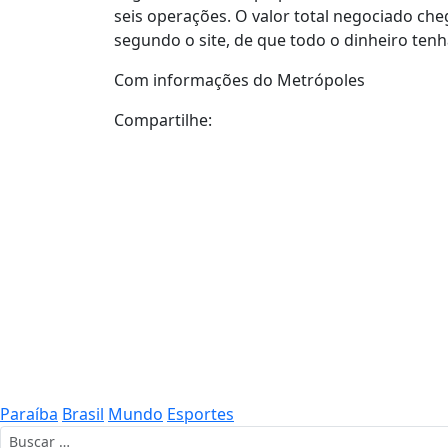
seis operações. O valor total negociado che
segundo o site, de que todo o dinheiro tenh
Com informações do Metrópoles
Compartilhe:
Paraíba
Brasil
Mundo
Esportes
Buscar por: