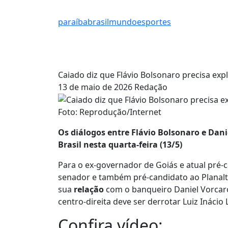
paraíba
brasil
mundo
esportes
Caiado diz que Flávio Bolsonaro precisa exp
13 de maio de 2026
Redação
Foto: Reprodução/Internet
Os diálogos entre Flávio Bolsonaro e Dani
Brasil nesta quarta-feira (13/5)
Para o ex-governador de Goiás e atual pré-
senador e também pré-candidato ao Planalto 
sua
relação
com o banqueiro Daniel Vorcaro
centro-direita deve ser derrotar Luiz Inácio L
Confira vídeo: