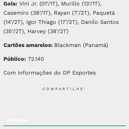
Gols:
Vini Jr. (01’/1T), Murillo (13’/1T),
Casemiro (38’/1T), Rayan (7’/2T), Paquetá
(14’/2T), Igor Thiago (17’/2T), Danilo Santos
(35’/2T), Harvey (38’/2T)
Cartões amarelos:
Blackman (Panamá)
Público:
72.140
Com informações do DP Esportes
COMPARTILHE:
PARAÍBA