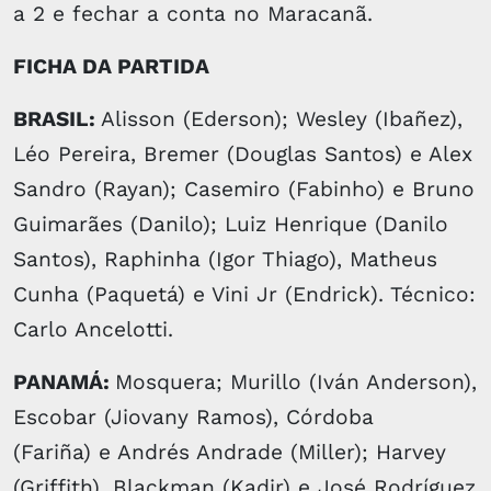
a 2 e fechar a conta no Maracanã.
FICHA DA PARTIDA
BRASIL:
Alisson (Ederson); Wesley (Ibañez),
Léo Pereira, Bremer (Douglas Santos) e Alex
Sandro (Rayan); Casemiro (Fabinho) e Bruno
Guimarães (Danilo); Luiz Henrique (Danilo
Santos), Raphinha (Igor Thiago), Matheus
Cunha (Paquetá) e Vini Jr (Endrick). Técnico:
Carlo Ancelotti.
PANAMÁ:
Mosquera; Murillo (Iván Anderson),
Escobar (Jiovany Ramos), Córdoba
(Fariña) e Andrés Andrade (Miller); Harvey
(Griffith), Blackman (Kadir) e José Rodríguez