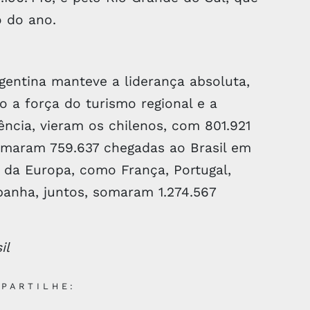
o do ano.
gentina manteve a liderança absoluta,
o a força do turismo regional e a
ncia, vieram os chilenos, com 801.921
somaram 759.637 chegadas ao Brasil em
s da Europa, como França, Portugal,
panha, juntos, somaram 1.274.567
il
PARTILHE: