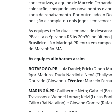
consecutivas, a equipe de Marcelo Fernande
colocação, chegando aos nove pontos e ab
zona de rebaixamento. Por outro lado, o Do
posição e completou dois jogos sem vencer.
As equipes terão duas semanas de descanso 
PB visita o Ypiranga-RS às 20h30, no últim
Brasileiro. Já o Maringá-PR entra em campo m
do Maranhão-MA.
As equipes alinharam assim
BOTAFOGO-PB
: Luiz Daniel; Erick (Diogo M
Igor Maduro, Dudu Nardini e Nenê (Thallys
Dourado (Giovanni).
Técnico:
Marcelo Fern
MARINGÁ-PR
: Guilherme Neto; Gabriel (Bru
Travassos e Wendel Lomar; Kelvi (Lucas Boni
Cálito (Raí Natalino) e Giovane Gomez (Rafa)