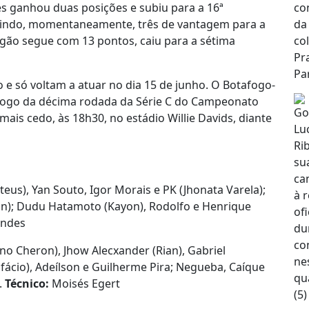
s ganhou duas posições e subiu para a 16ª
rindo, momentaneamente, três de vantagem para a
gão segue com 13 pontos, caiu para a sétima
e só voltam a atuar no dia 15 de junho. O Botafogo-
o jogo da décima rodada da Série C do Campeonato
ais cedo, às 18h30, no estádio Willie Davids, diante
ateus), Yan Souto, Igor Morais e PK (Jhonata Varela);
on); Dudu Hatamoto (Kayon), Rodolfo e Henrique
andes
no Cheron), Jhow Alecxander (Rian), Gabriel
fácio), Adeílson e Guilherme Pira; Negueba, Caíque
.
Técnico:
Moisés Egert