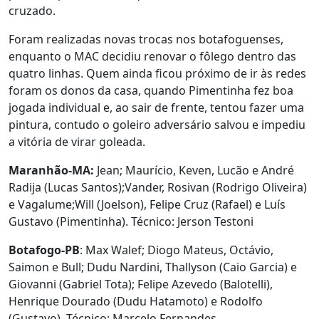
cruzado.
Foram realizadas novas trocas nos botafoguenses,
enquanto o MAC decidiu renovar o fôlego dentro das
quatro linhas. Quem ainda ficou próximo de ir às redes
foram os donos da casa, quando Pimentinha fez boa
jogada individual e, ao sair de frente, tentou fazer uma
pintura, contudo o goleiro adversário salvou e impediu
a vitória de virar goleada.
Maranhão-MA:
Jean; Maurício, Keven, Lucão e André
Radija (Lucas Santos);Vander, Rosivan (Rodrigo Oliveira)
e Vagalume;Will (Joelson), Felipe Cruz (Rafael) e Luís
Gustavo (Pimentinha). Técnico: Jerson Testoni
Botafogo-PB
: Max Walef; Diogo Mateus, Octávio,
Saimon e Bull; Dudu Nardini, Thallyson (Caio Garcia) e
Giovanni (Gabriel Tota); Felipe Azevedo (Balotelli),
Henrique Dourado (Dudu Hatamoto) e Rodolfo
(Gustavo). Técnico: Marcelo Fernandes