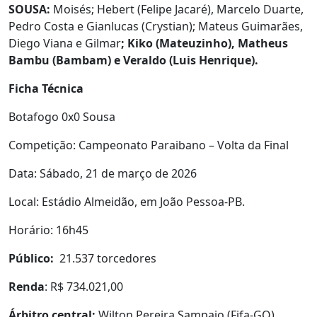
SOUSA:
Moisés; Hebert (Felipe Jacaré), Marcelo Duarte,
Pedro Costa e Gianlucas (Crystian); Mateus Guimarães,
Diego Viana e Gilmar
; Kiko (Mateuzinho), Matheus
Bambu (Bambam) e Veraldo (Luis Henrique).
Ficha Técnica
Botafogo 0x0 Sousa
Competição: Campeonato Paraibano – Volta da Final
Data: Sábado, 21 de março de 2026
Local: Estádio Almeidão, em João Pessoa-PB.
Horário: 16h45
Público:
21.537 torcedores
Renda
: R$ 734.021,00
Árbitro
central:
Wilton Pereira Sampaio (Fifa-GO)