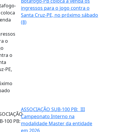
Botafogo-PB coloca à venda os
ingressos para o jogo contra o
Santa Cruz-PE, no próximo sábado
(8)
ASSOCIAÇÃO SUB-100 PB: III
Campeonato Interno na
modalidade Master da entidade
em 2026