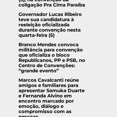
coligação Pra Cima Paraíba
Governador Lucas Ribeiro
teve sua candidatura à
reeleição oficializada
durante convenção nesta
quarta-feira (5)
Branco Mendes convoca
militância para convenção
que oficializa o bloco
Republicanos, PP e PSB, no
Centro de Convenções:
“grande evento”
Marcos Cavalcanti reúne
amigos e familiares para
apresentar Samuka Duarte
e Fernanda Alvino em
encontro marcado por
emoção, diálogo e
compromisso com as
pessoas