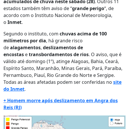
acumulados de chuva neste sábado (28)
. Outros 11
estados também têm aviso de “
grande perigo
“, de
acordo com o Instituto Nacional de Meteorologia,
o
Inmet
.
Segundo o instituto, com
chuvas acima de 100
milímetros por dia
, há grande risco
de
alagamentos
,
deslizamentos de
encostas
e
transbordamentos de rios
. O aviso, que é
válido até domingo (1º), atinge Alagoas, Bahia, Ceará,
Espírito Santo, Maranhão, Minas Gerais, Pará, Paraíba,
Pernambuco, Piauí, Rio Grande do Norte e Sergipe.
Todas as áreas afetadas podem ser conferidas no
site
do Inmet
.
+ Homem morre após deslizamento em Angra dos
Reis (RJ)