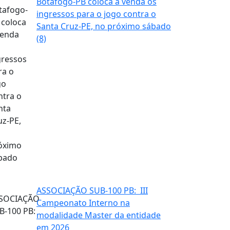
Botafogo-PB coloca à venda os
ingressos para o jogo contra o
Santa Cruz-PE, no próximo sábado
(8)
ASSOCIAÇÃO SUB-100 PB: III
Campeonato Interno na
modalidade Master da entidade
em 2026