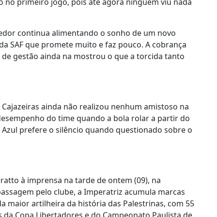
 no primeiro jogo, pois até agora ninguém viu nada
rcedor continua alimentando o sonho de um novo
da SAF que promete muito e faz pouco. A cobrança
 de gestão ainda na mostrou o que a torcida tanto
de Cajazeiras ainda não realizou nenhum amistoso na
esempenho do time quando a bola rolar a partir do
Azul prefere o silêncio quando questionado sobre o
ratto à imprensa na tarde de ontem (09), na
 passagem pelo clube, a Imperatriz acumula marcas
a maior artilheira da história das Palestrinas, com 55
ulos da Copa Libertadores e do Campeonato Paulista de