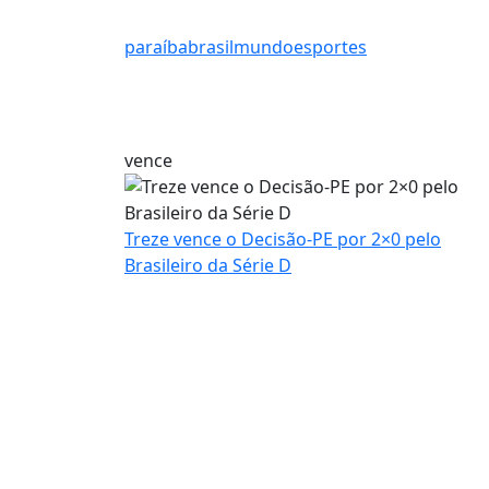
paraíba
brasil
mundo
esportes
vence
Treze vence o Decisão-PE por 2×0 pelo
Brasileiro da Série D