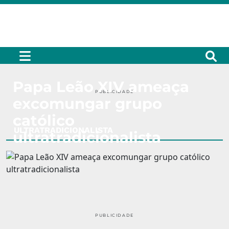
Papa Leão XIV ameaça
PUBLICIDADE
excomungar grupo
católico
ULTRATRADICIONALISTA
ultratradicionalista
PUBLICIDADE