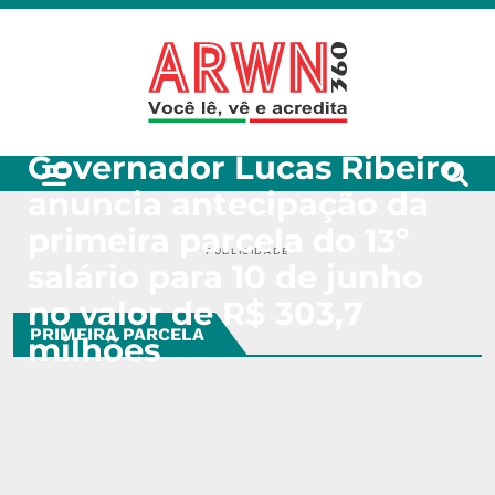
Governador Lucas Ribeiro
anuncia antecipação da
primeira parcela do 13º
PUBLICIDADE
salário para 10 de junho
no valor de R$ 303,7
PRIMEIRA PARCELA
milhões