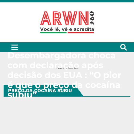
Desembargadora choca
com declaração após
PUBLICIDADE
decisão dos EUA : “O pior
é que o preço da cocaína
PREÇO DA COCAÍNA SUBIU
subiu”