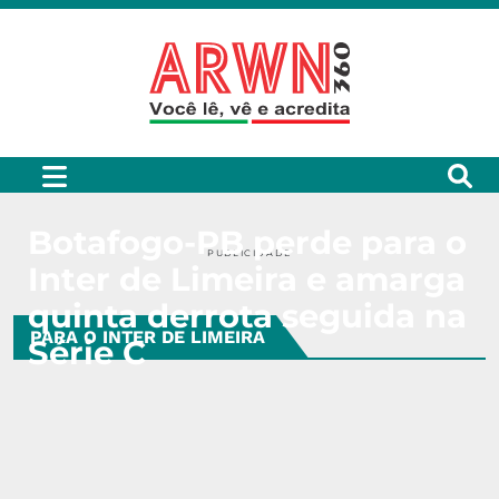
Botafogo-PB perde para o
PUBLICIDADE
Inter de Limeira e amarga
quinta derrota seguida na
PARA O INTER DE LIMEIRA
Série C