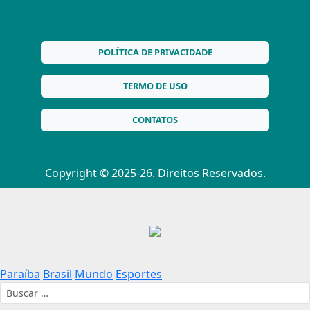
POLÍTICA DE PRIVACIDADE
TERMO DE USO
CONTATOS
Copyright © 2025-26. Direitos Reservados.
Paraíba
Brasil
Mundo
Esportes
Buscar por: