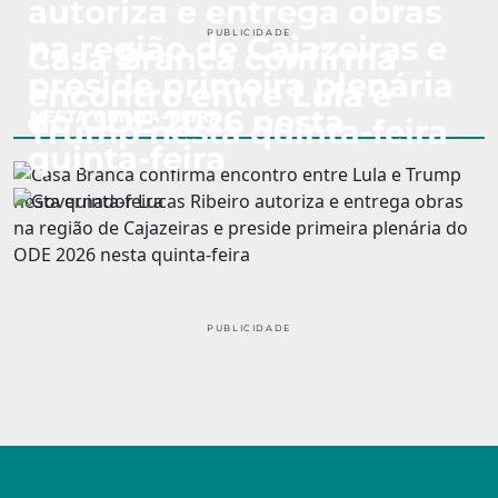
autoriza e entrega obras
PUBLICIDADE
na região de Cajazeiras e
Casa Branca confirma
preside primeira plenária
encontro entre Lula e
do ODE 2026 nesta
NESTA QUINTA-FEIRA
Trump nesta quinta-feira
quinta-feira
PUBLICIDADE