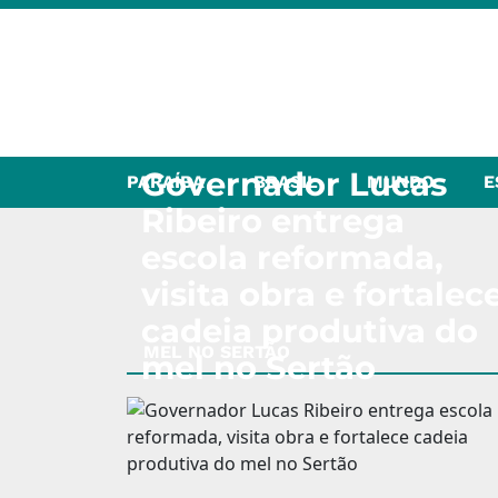
Governador Lucas
PARAÍBA
BRASIL
MUNDO
E
Ribeiro entrega
escola reformada,
visita obra e fortalec
cadeia produtiva do
MEL NO SERTÃO
mel no Sertão