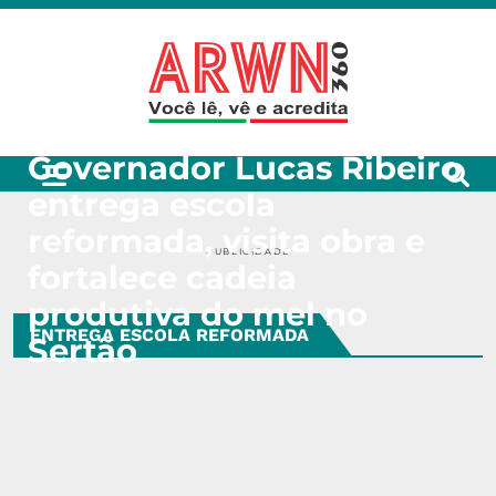
Governador Lucas Ribeiro
entrega escola
reformada, visita obra e
PUBLICIDADE
fortalece cadeia
produtiva do mel no
ENTREGA ESCOLA REFORMADA
Sertão