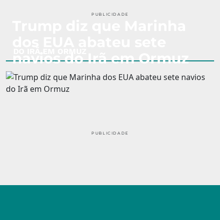
PUBLICIDADE
Trump diz que Marinha
dos EUA abateu sete
DO IRÃ EM ORMUZ
navios do Irã em Ormuz
PUBLICIDADE