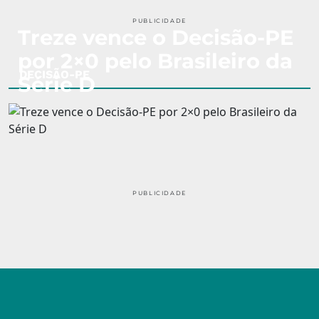
PUBLICIDADE
Treze vence o Decisão-PE
por 2×0 pelo Brasileiro da
DECISÃO-PE
Série D
PUBLICIDADE